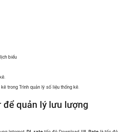
lịch biểu
kê.
ê trong Trình quản lý số liệu thống kê.
 để quản lý lưu lượng
ụng Internet.
DL rate
tốc độ Download,
UL Rate
là tốc độ