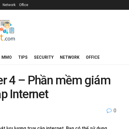
Network
Office
MMO
TIPS
SECURITY
NETWORK
OFFICE
er 4 – Phần mềm giám
ập Internet
0
át lưu lượng truy cập internet. Bạn có thể sử dụng