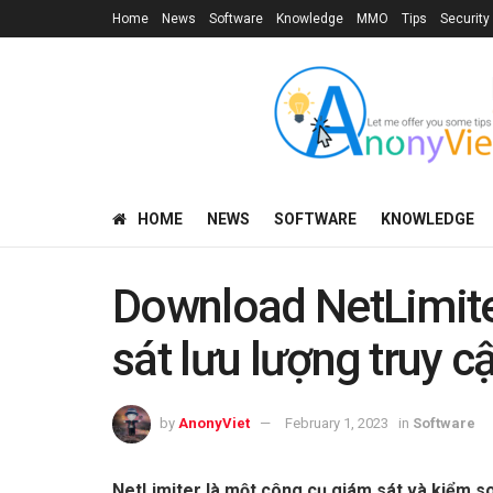
Home
News
Software
Knowledge
MMO
Tips
Security
HOME
NEWS
SOFTWARE
KNOWLEDGE
Download NetLimit
sát lưu lượng truy c
by
AnonyViet
February 1, 2023
in
Software
NetLimiter là một công cụ giám sát và kiểm so