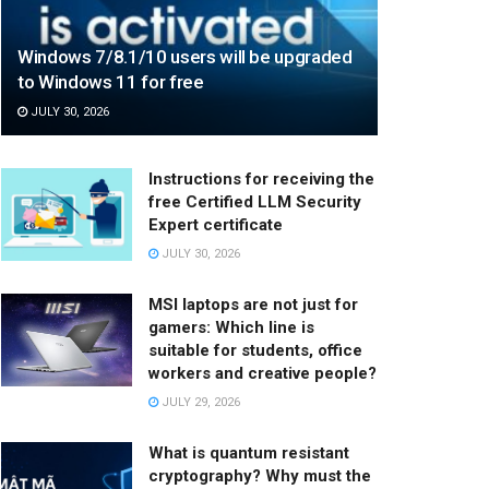
Windows 7/8.1/10 users will be upgraded
to Windows 11 for free
JULY 30, 2026
Instructions for receiving the
free Certified LLM Security
Expert certificate
JULY 30, 2026
MSI laptops are not just for
gamers: Which line is
suitable for students, office
workers and creative people?
JULY 29, 2026
What is quantum resistant
cryptography? Why must the