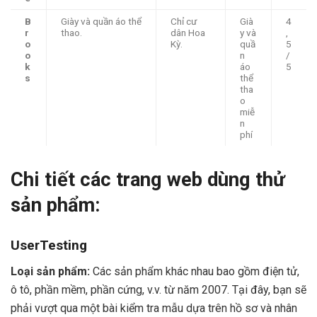
B
Giày và quần áo thể
Chỉ cư
Già
4
r
thao.
dân Hoa
y và
,
o
Kỳ.
quầ
5
o
n
/
k
áo
5
s
thể
tha
o
miễ
n
phí
Chi tiết các trang web dùng thử
sản phẩm:
UserTesting
Loại sản phẩm:
Các sản phẩm khác nhau bao gồm điện tử,
ô tô, phần mềm, phần cứng,
v.v. từ năm 2007. Tại đây, bạn sẽ
phải vượt qua một bài kiểm tra mẫu dựa trên hồ sơ và nhân