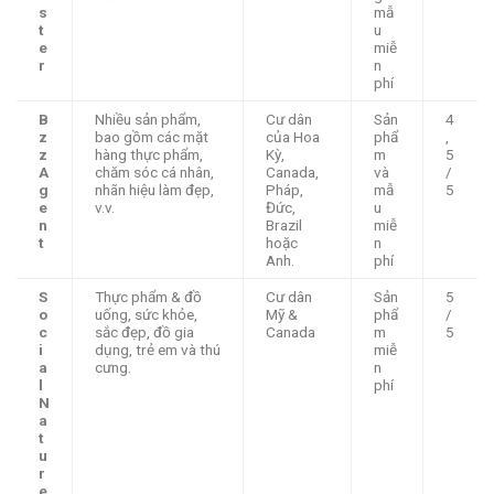
s
mẫ
t
u
e
miễ
r
n
phí
B
Nhiều sản phẩm,
Cư dân
Sản
4
z
bao gồm các mặt
của Hoa
phẩ
,
z
hàng thực phẩm,
Kỳ,
m
5
A
chăm sóc cá nhân,
Canada,
và
/
g
nhãn hiệu làm đẹp,
Pháp,
mẫ
5
e
v.v.
Đức,
u
n
Brazil
miễ
t
hoặc
n
Anh.
phí
S
Thực phẩm & đồ
Cư dân
Sản
5
o
uống, sức khỏe,
Mỹ &
phẩ
/
c
sắc đẹp, đồ gia
Canada
m
5
i
dụng, trẻ em và thú
miễ
a
cưng.
n
l
phí
N
a
t
u
r
e