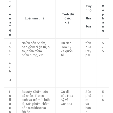
T
o
Tùy
X
l
chọ
ế
u
Tính đủ
n
p
n
Loại sản phẩm
điều
tha
h
a
kiện
nh
ạ
T
toá
n
ê
n
g
n
U
Nhiều sản phẩm,
Cư dân
tiền
5
s
bao gồm điện tử, ô
Hoa Kỳ
qua
/
e
tô, phần mềm,
và quốc
Pay
5
r
phần cứng, v.v.
tế.
pal
T
e
s
ti
n
g
I
Beauty, Chăm sóc
Cư dân
Sản
5
n
cá nhân, Trẻ sơ
của Hoa
phẩ
/
fl
sinh và trẻ mới biết
Kỳ và
m
5
u
đi, Sản phẩm chăm
Canada.
và
e
sóc sức khỏe và
hàn
n
Đồ ăn.
g