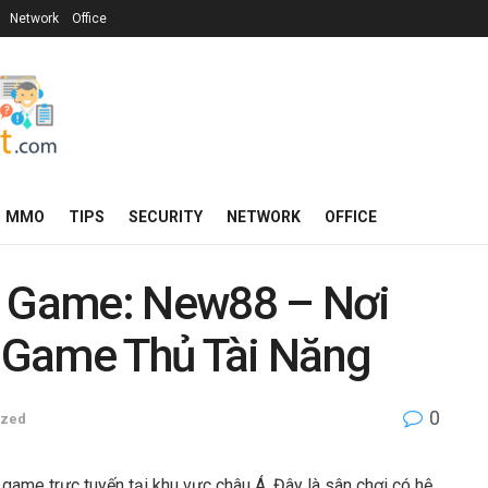
Network
Office
MMO
TIPS
SECURITY
NETWORK
OFFICE
i Game: New88 – Nơi
 Game Thủ Tài Năng
0
ized
 game trực tuyến tại khu vực châu Á. Đây là sân chơi có hệ