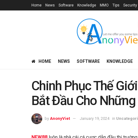
Home
News
Software
Knowledge
MMO
Tips
Security
HOME
NEWS
SOFTWARE
KNOWLEDGE
Chinh Phục Thế Giớ
Bắt Đầu Cho Những
by
AnonyViet
January 19, 2024
in
Uncategor
NEW88
luôn là nhà cái cá cược dẫn đầu thị trường