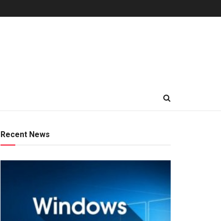
Recent News