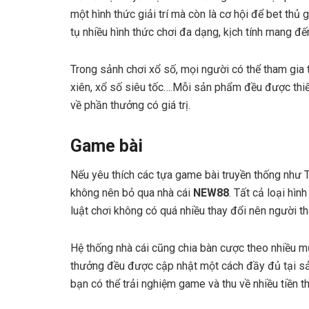
một hình thức giải trí mà còn là cơ hội để bet th
tụ nhiều hình thức chơi đa dạng, kịch tính mang 
Trong sảnh chơi xổ số, mọi người có thể tham gia 
xiên, xổ số siêu tốc….Mỗi sản phẩm đều được thiết
về phần thưởng có giá trị.
Game bài
Nếu yêu thích các tựa game bài truyền thống như 
không nên bỏ qua nhà cái
NEW88
. Tất cả loại hì
luật chơi không có quá nhiều thay đổi nên người t
Hệ thống nhà cái cũng chia bàn cược theo nhiều mứ
thưởng đều được cập nhật một cách đầy đủ tại sảnh
bạn có thể trải nghiệm game và thu về nhiều tiền 