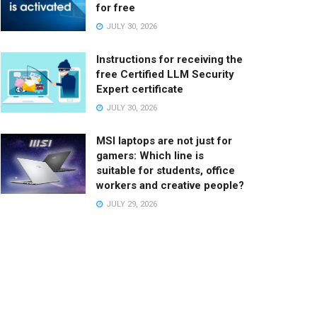
for free
JULY 30, 2026
Instructions for receiving the
free Certified LLM Security
Expert certificate
JULY 30, 2026
MSI laptops are not just for
gamers: Which line is
suitable for students, office
workers and creative people?
JULY 29, 2026