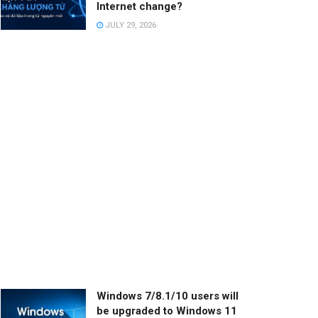
Internet change?
JULY 29, 2026
Windows 7/8.1/10 users will
be upgraded to Windows 11