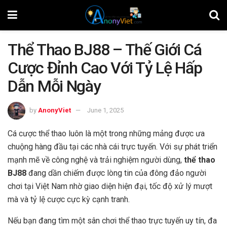
Thể Thao BJ88 – Thế Giới Cá
Cược Đỉnh Cao Với Tỷ Lệ Hấp
Dẫn Mỗi Ngày
by
AnonyViet
June 1, 2025
Cá cược thể thao luôn là một trong những mảng được ưa
chuộng hàng đầu tại các nhà cái trực tuyến. Với sự phát triển
mạnh mẽ về công nghệ và trải nghiệm người dùng,
thể thao
BJ88
đang dần chiếm được lòng tin của đông đảo người
chơi tại Việt Nam nhờ giao diện hiện đại, tốc độ xử lý mượt
mà và tỷ lệ cược cực kỳ cạnh tranh.
Nếu bạn đang tìm một sân chơi thể thao trực tuyến uy tín, đa