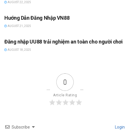
AUGUST 22, 2025
TRADE2023
Hướng Dẫn Đăng Nhập VN88
AUGUST 21, 2025
TRADE2023
Đăng nhập UU88 trải nghiệm an toàn cho người chơi
AUGUST 18, 2025
0
Article Rating
Subscribe
Login