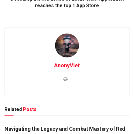
reaches the top 1 App Store
AnonyViet
Related
Posts
TRADE2023
Navigating the Legacy and Combat Mastery of Red