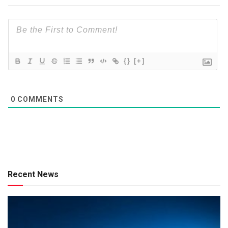
{}
[+]
0
COMMENTS
Recent News