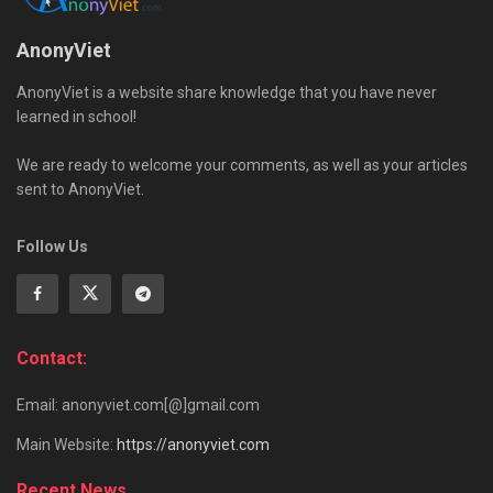
AnonyViet
AnonyViet is a website share knowledge that you have never
learned in school!
We are ready to welcome your comments, as well as your articles
sent to AnonyViet.
Follow Us
Contact:
Email: anonyviet.com[@]gmail.com
Main Website:
https://anonyviet.com
Recent News