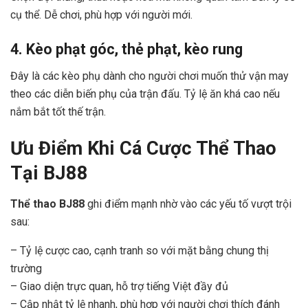
cụ thể. Dễ chơi, phù hợp với người mới.
4. Kèo phạt góc, thẻ phạt, kèo rung
Đây là các kèo phụ dành cho người chơi muốn thử vận may
theo các diễn biến phụ của trận đấu. Tỷ lệ ăn khá cao nếu
nắm bắt tốt thế trận.
Ưu Điểm Khi Cá Cược Thể Thao
Tại BJ88
Thể thao BJ88
ghi điểm mạnh nhờ vào các yếu tố vượt trội
sau:
– Tỷ lệ cược cao, cạnh tranh so với mặt bằng chung thị
trường
– Giao diện trực quan, hỗ trợ tiếng Việt đầy đủ
– Cập nhật tỷ lệ nhanh, phù hợp với người chơi thích đánh