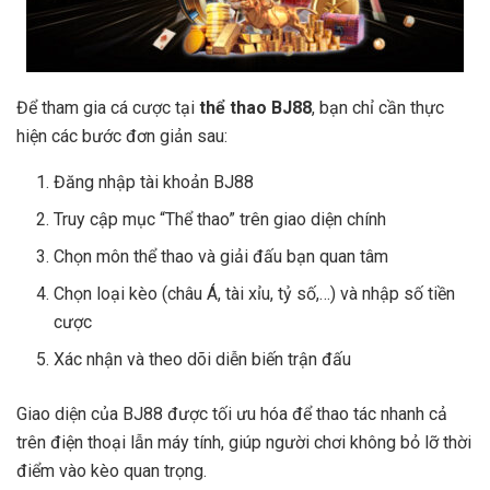
Để tham gia cá cược tại
thể thao BJ88
, bạn chỉ cần thực
hiện các bước đơn giản sau:
Đăng nhập tài khoản BJ88
Truy cập mục “Thể thao” trên giao diện chính
Chọn môn thể thao và giải đấu bạn quan tâm
Chọn loại kèo (châu Á, tài xỉu, tỷ số,…) và nhập số tiền
cược
Xác nhận và theo dõi diễn biến trận đấu
Giao diện của BJ88 được tối ưu hóa để thao tác nhanh cả
trên điện thoại lẫn máy tính, giúp người chơi không bỏ lỡ thời
điểm vào kèo quan trọng.