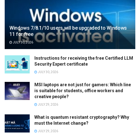
Windows 7/8.1/10 users will be upgraded to Windows
11 for free
JULY 30, 2026
Instructions for receiving the free Certified LLM
Security Expert certificate
JULY 30, 2026
MSI laptops are not just for gamers: Which line
is suitable for students, office workers and
creative people?
JULY 29, 2026
What is quantum resistant cryptography? Why
must the Internet change?
JULY 29, 2026