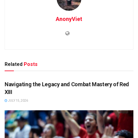
AnonyViet
Related
Posts
TRADE2023
Navigating the Legacy and Combat Mastery of Red
XIII
JULY 15, 2026