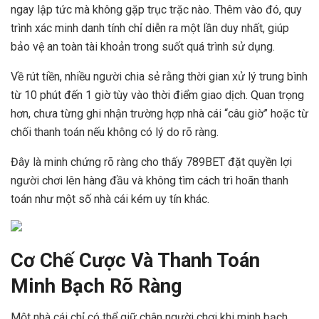
ngay lập tức mà không gặp trục trặc nào. Thêm vào đó, quy
trình xác minh danh tính chỉ diễn ra một lần duy nhất, giúp
bảo vệ an toàn tài khoản trong suốt quá trình sử dụng.
Về rút tiền, nhiều người chia sẻ rằng thời gian xử lý trung bình
từ 10 phút đến 1 giờ tùy vào thời điểm giao dịch. Quan trọng
hơn, chưa từng ghi nhận trường hợp nhà cái “câu giờ” hoặc từ
chối thanh toán nếu không có lý do rõ ràng.
Đây là minh chứng rõ ràng cho thấy 789BET đặt quyền lợi
người chơi lên hàng đầu và không tìm cách trì hoãn thanh
toán như một số nhà cái kém uy tín khác.
Cơ Chế Cược Và Thanh Toán
Minh Bạch Rõ Ràng
Một nhà cái chỉ có thể giữ chân người chơi khi minh bạch