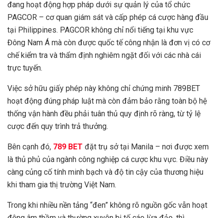
đang hoạt động hợp pháp dưới sự quản lý của tổ chức
PAGCOR – cơ quan giám sát và cấp phép cá cược hàng đầu
tại Philippines. PAGCOR không chỉ nổi tiếng tại khu vực
Đông Nam Á mà còn được quốc tế công nhận là đơn vị có cơ
chế kiểm tra và thẩm định nghiêm ngặt đối với các nhà cái
trực tuyến.
Việc sở hữu giấy phép này không chỉ chứng minh 789BET
hoạt động đúng pháp luật mà còn đảm bảo rằng toàn bộ hệ
thống vận hành đều phải tuân thủ quy định rõ ràng, từ tỷ lệ
cược đến quy trình trả thưởng.
Bên cạnh đó,
789 BET
đặt trụ sở tại Manila – nơi được xem
là thủ phủ của ngành công nghiệp cá cược khu vực. Điều này
càng củng cố tính minh bạch và độ tin cậy của thương hiệu
khi tham gia thị trường Việt Nam.
Trong khi nhiều nền tảng “đen” không rõ nguồn gốc vẫn hoạt
động âm thầm và thường xuyên bị tố cáo lừa đảo, thì