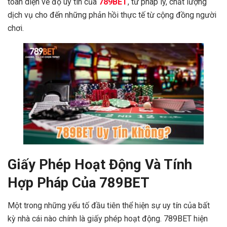
toàn diện về độ uy tín của
789BET
, từ pháp lý, chất lượng
dịch vụ cho đến những phản hồi thực tế từ cộng đồng người
chơi.
Giấy Phép Hoạt Động Và Tính
Hợp Pháp Của 789BET
Một trong những yếu tố đầu tiên thể hiện sự uy tín của bất
kỳ nhà cái nào chính là giấy phép hoạt động. 789BET hiện