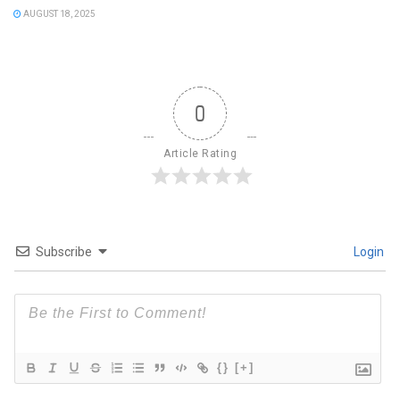
AUGUST 18, 2025
0
Article Rating
Subscribe
Login
{}
[+]