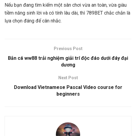
Nếu bạn đang tìm kiếm một sân chơi vừa an toàn, vừa giàu
tiềm năng sinh lời và có tính lâu dài, thì 789BET chắc chắn là
lựa chọn đáng để cân nhắc.
Previous Post
Bắn cá ww88 trải nghiệm giải trí độc đáo dưới đáy đại
dương
Next Post
Download Vietnamese Pascal Video course for
beginners