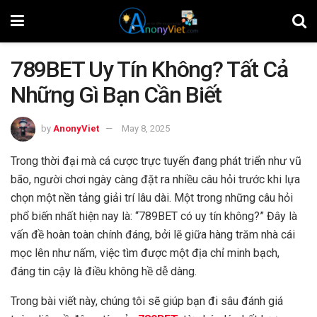
789BET Uy Tín Không? Tất Cả
Những Gì Bạn Cần Biết
by
AnonyViet
May 8, 2025
Trong thời đại mà cá cược trực tuyến đang phát triển như vũ
bão, người chơi ngày càng đặt ra nhiều câu hỏi trước khi lựa
chọn một nền tảng giải trí lâu dài. Một trong những câu hỏi
phổ biến nhất hiện nay là: “789BET có uy tín không?” Đây là
vấn đề hoàn toàn chính đáng, bởi lẽ giữa hàng trăm nhà cái
mọc lên như nấm, việc tìm được một địa chỉ minh bạch,
đáng tin cậy là điều không hề dễ dàng.
Trong bài viết này, chúng tôi sẽ giúp bạn đi sâu đánh giá