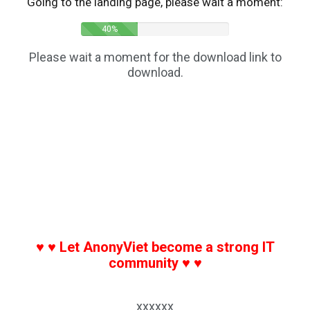
Going to the landing page, please wait a moment:
45%
Please wait a moment for the download link to
download.
mua điện thoại, mua mobile, bds, bất động sản, nhà
cho thuê thành phố hồ chí minh, mua xe hơi, mua
moto, mua oto, mua xe máy, phần mềm diệt virus, mua
chung cư, mua biệt thự, làm đẹp, phẩu thuật thẫm mỹ,
trang sức, đồng hồ, nhẫn cưới, nhẫn, mua nhẫn, việc
làm, tìm việc, tuyển dụng, microsoft, bảo hiểm, mua
bảo hiểm,bảo hiểm nhân thọ, bảo hiểm sức khỏe, thuê
chung cư
♥ ♥ Let AnonyViet become a strong IT
community ♥ ♥
xxxxxx