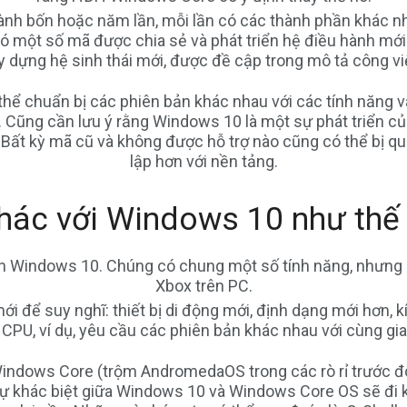
hành bốn hoặc năm lần, mỗi lần có các thành phần khác n
ó một số mã được chia sẻ và phát triển hệ điều hành mới
y dựng hệ sinh thái mới, được đề cập trong mô tả công vi
thể chuẩn bị các phiên bản khác nhau với các tính năng 
 Cũng cần lưu ý rằng Windows 10 là một sự phát triển c
 Bất kỳ mã cũ và không được hỗ trợ nào cũng có thể bị q
lập hơn với nền tảng.
hác với Windows 10 như thế
bản Windows 10. Chúng có chung một số tính năng, nhưng
Xbox trên PC.
ới để suy nghĩ: thiết bị di động mới, định dạng mới hơn, 
 CPU, ví dụ, yêu cầu các phiên bản khác nhau với cùng giao
 Windows Core (trộm AndromedaOS trong các rò rỉ trước đó
 sự khác biệt giữa Windows 10 và Windows Core OS sẽ đi k