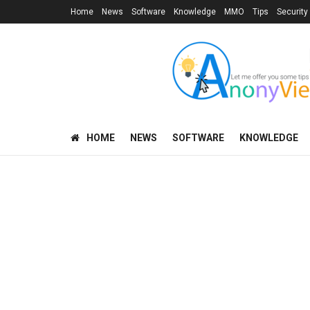
Home
News
Software
Knowledge
MMO
Tips
Security
HOME
NEWS
SOFTWARE
KNOWLEDGE