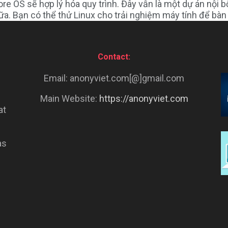
e OS sẽ hợp lý hóa quy trình. Đây vẫn là một dự án nội bộ 
a. Bạn có thể thử Linux cho trải nghiệm máy tính để bàn k
Contact:
Email: anonyviet.com[@]gmail.com
Main Website:
https://anonyviet.com
at
as