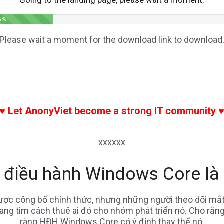
Going to the landing page, please wait a moment:
40%
Please wait a moment for the download link to download
ho thuê thành phố hồ chí minh, mua xe hơi, mua moto, mu
đồng hồ, nhẫn cưới, nhẫn, mua nhẫn, việc làm, tìm việc,
nhân thọ, bảo hiểm sức khỏe, thuê chung cư
 ♥ Let AnonyViet become a strong IT community ♥
xxxxxx
 điều hành Windows Core là 
c công bố chính thức, nhưng những người theo dõi mắt 
 đang tìm cách thuê ai đó cho nhóm phát triển nó. Cho rằn
ràng HĐH Windows Core có ý định thay thế nó.