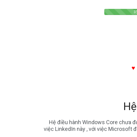
mua điện thoại, mua mobile, bds, bất động sản, nhà c
mua biệt thự, làm đẹp, phẩu thuật thẫm mỹ, trang sức, 
♥
Hệ
Hệ điều hành Windows Core chưa đượ
việc LinkedIn này , với việc Microsoft