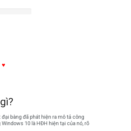
.
a oto, mua xe máy, phần mềm diệt virus, mua chung cư,
 tuyển dụng, microsoft, bảo hiểm, mua bảo hiểm,bảo hiểm
 ♥
gì?
đại bàng đã phát hiện ra mô tả công
g Windows 10 là HĐH hiện tại của nó, rõ