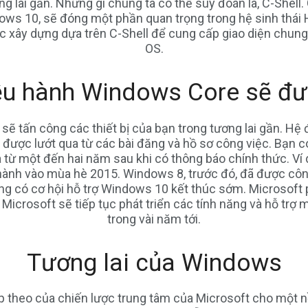
g lai gần. Những gì chúng ta có thể suy đoán là, C-Shell.
ws 10, sẽ đóng một phần quan trọng trong hệ sinh thái 
ợc xây dựng dựa trên C-Shell để cung cấp giao diện chung
OS.
iều hành Windows Core sẽ đư
tấn công các thiết bị của bạn trong tương lai gần. Hệ
n được lướt qua từ các bài đăng và hồ sơ công việc. Bạn 
từ một đến hai năm sau khi có thông báo chính thức. V
hành vào mùa hè 2015. Windows 8, trước đó, đã được côn
ng có cơ hội hỗ trợ Windows 10 kết thúc sớm. Microsoft 
icrosoft sẽ tiếp tục phát triển các tính năng và hỗ trợ 
trong vài năm tới.
Tương lai của Windows
p theo của chiến lược trung tâm của Microsoft cho một nề